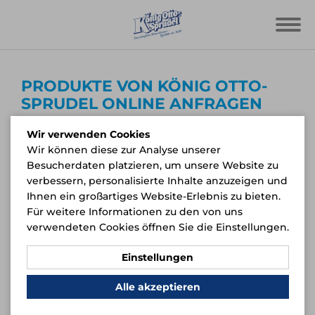
PRODUKTE VON KÖNIG OTTO-
SPRUDEL ONLINE ANFRAGEN
Der Online-Service bringt Ihre Lieblingsgetränke
Wir verwenden Cookies
direkt nach Hause. Fragen Sie dafür einfach die
Wir können diese zur Analyse unserer
gewünschten Mengen bei uns an. Daraufhin
Besucherdaten platzieren, um unsere Website zu
erhalten Sie von uns
eine Mail mit weiteren
verbessern, personalisierte Inhalte anzuzeigen und
Informationen
. Nach vollständigem
Ihnen ein großartiges Website-Erlebnis zu bieten.
Zahlungseingang bei uns senden wir Ihnen die
Für weitere Informationen zu den von uns
gewünschte Ware mit einer
zertifizierten
verwendeten Cookies öffnen Sie die Einstellungen.
Flaschenverpackung
direkt zu.
Einstellungen
Jetzt anfragen
Alle akzeptieren