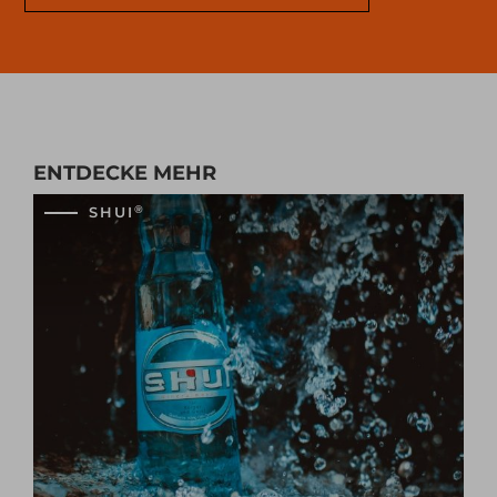
ENTDECKE MEHR
®
SHUI