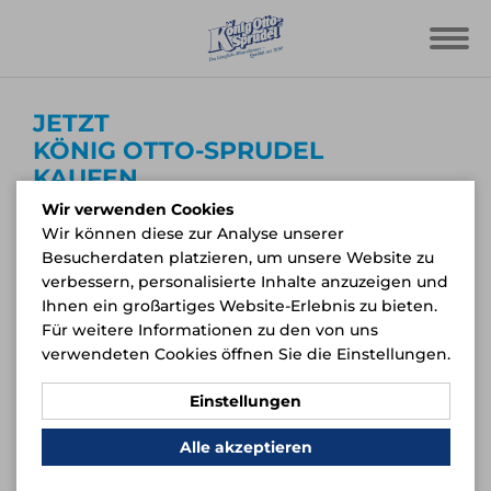
JETZT
KÖNIG OTTO-SPRUDEL
KAUFEN
Wir verwenden Cookies
Egal ob beim Händler vor Ort oder über unsere
Wir können diese zur Analyse unserer
Online-Anfrage - wir bieten Ihnen die Möglichkeit,
Besucherdaten platzieren, um unsere Website zu
die Produkte von König Otto-Sprudel zu Hause zu
verbessern, personalisierte Inhalte anzuzeigen und
genießen. Nutzen Sie dafür unser Online-Bestell-
Ihnen ein großartiges Website-Erlebnis zu bieten.
Formular oder suchen Sie bequem nach Ihrem
Für weitere Informationen zu den von uns
Händler in Ihrer Nähe.
verwendeten Cookies öffnen Sie die Einstellungen.
Einstellungen
Alle akzeptieren