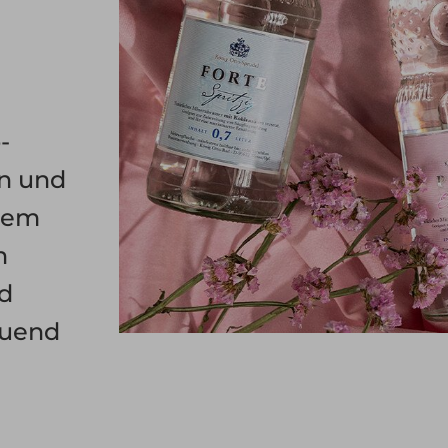
-
in und
inem
n
nd
tuend