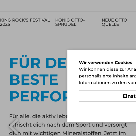
KING ROCK'S FESTIVAL
KÖNIG OTTO-
NEUE OTTO
2025
SPRUDEL
QUELLE
FÜR DEINE
Wir verwenden Cookies
Wir können diese zur Ana
BESTE
personalisierte Inhalte a
Informationen zu den von
PERFORMANCE.
Eins
Für alle, die aktiv leben: Unser Sportler Citro
erfrischt dich nach dem Sport und versorgt
dich mit wichtigen Mineralstoffen. Jetzt im