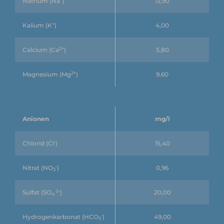
Natrium (Na
)
13,90
+
Kalium (K
)
4,00
2+
Calcium (Ca
)
5,80
2+
Magnesium (Mg
)
9,60
Anionen
mg/l
-
Chlorid (Cl
)
15,40
-
Nitrat (NO
)
0,96
3
2-
Sulfat (SO
)
20,00
4
-
Hydrogenkarbonat (HCO
)
49,00
3