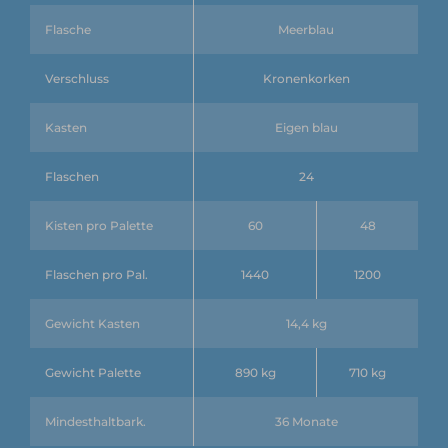
Flasche
Meerblau
Verschluss
Kronenkorken
Kasten
Eigen blau
Flaschen
24
Kisten pro Palette
60
48
Flaschen pro Pal.
1440
1200
Gewicht Kasten
14,4 kg
Gewicht Palette
890 kg
710 kg
Mindesthaltbark.
36 Monate