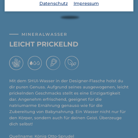
Datenschutz
Impressum
MINERALWASSER
LEICHT PRICKELND
Mit dem SHUI-Wasser in der Designer-Flasche holst du
dir puren Genuss. Aufgrund seines ausgewogenen, leicht
prickelnden Geschmacks stellt es eine Einzigartigkeit
dar. Angenehm erfrischend, geeignet für die
natriumarme Ernährung genauso wie für die
Zubereitung von Babynahrung. Ein Wasser nicht nur für
den Körper, sondern auch für deinen Geist. Überzeuge
dich selbst!
Quellname: König Otto-Sprudel